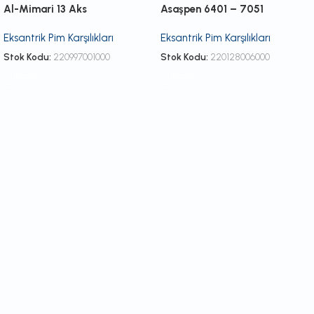
Al-Mimari 13 Aks
Asaşpen 6401 – 7051
Eksantrik Pim Karşılıkları
Eksantrik Pim Karşılıkları
Stok Kodu:
220997001000
Stok Kodu:
220128006000
İncele
İncele