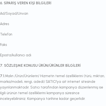
6. SİPARİŞ VEREN KİŞİ BİLGİLERİ
Ad/Soyad/Unvan
Adres
Telefon
Faks
Eposta/kullanıcı adı
7. SÖZLEŞME KONUSU ÜRÜN/ÜRÜNLER BİLGİLERİ
7.1.
Malın /Ürün/Ürünlerin/ Hizmetin temel özelliklerini (türü, miktarı,
marka/modeli, rengi, adedi) SATICI’ya ait internet sitesinde
yayınlanmaktadır. Satıcı tarafından kampanya düzenlenmiş ise
ilgili ürünün temel özelliklerini kampanya süresince
inceleyebilirsiniz. Kampanya tarihine kadar geçerlidir.