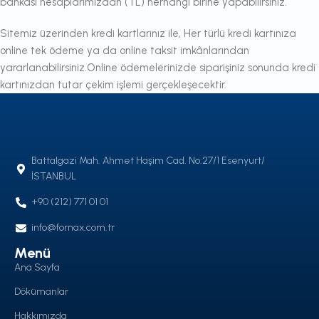
bankası hesaplarımızdan (TL) herhangi birine yapabilirsiniz.
Sitemiz üzerinden kredi kartlarınız ile, Her türlü kredi kartınıza
online tek ödeme ya da online taksit imkânlarından
yararlanabilirsiniz.Online ödemelerinizde siparişiniz sonunda kredi
kartınızdan tutar çekim işlemi gerçekleşecektir.
Battalgazi Mah. Ahmet Haşim Cad. No:27/1 Esenyurt/
İSTANBUL
+90 (212) 771 01 01
info@fornax.com.tr
Menü
Ana Sayfa
Dökümanlar
Hakkımızda