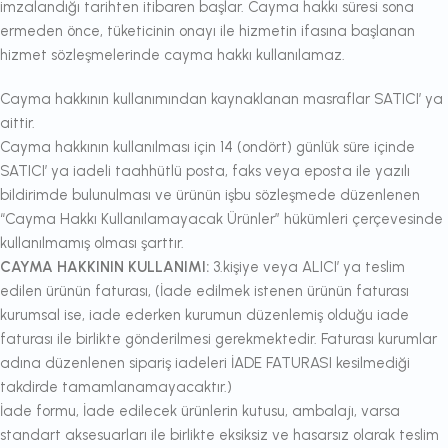
imzalandığı tarihten itibaren başlar. Cayma hakkı süresi sona
ermeden önce, tüketicinin onayı ile hizmetin ifasına başlanan
hizmet sözleşmelerinde cayma hakkı kullanılamaz.
Cayma hakkının kullanımından kaynaklanan masraflar SATICI’ ya
aittir.
Cayma hakkının kullanılması için 14 (ondört) günlük süre içinde
SATICI’ ya iadeli taahhütlü posta, faks veya eposta ile yazılı
bildirimde bulunulması ve ürünün işbu sözleşmede düzenlenen
“Cayma Hakkı Kullanılamayacak Ürünler” hükümleri çerçevesinde
kullanılmamış olması şarttır.
CAYMA HAKKININ KULLANIMI:
3.kişiye veya ALICI’ ya teslim
edilen ürünün faturası, (İade edilmek istenen ürünün faturası
kurumsal ise, iade ederken kurumun düzenlemiş olduğu iade
faturası ile birlikte gönderilmesi gerekmektedir. Faturası kurumlar
adına düzenlenen sipariş iadeleri İADE FATURASI kesilmediği
takdirde tamamlanamayacaktır.)
İade formu, İade edilecek ürünlerin kutusu, ambalajı, varsa
standart aksesuarları ile birlikte eksiksiz ve hasarsız olarak teslim