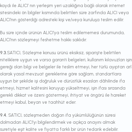
kaydı ile ALICI’ nın yerleşim yeri uzaklığına bağlı olarak internet
sitesindeki ön bilgiler kısmında belirtilen süre zarfında ALICI veya
ALICI’nın gösterdiği adresteki kişi ve/veya kuruluşa teslim edilir.
Bu süre içinde ürünün ALICI’ya teslim edilememesi durumunda,
ALICI’nın sözleşmeyi feshetme hakkı saklıdır.
9.3.
SATICI, Sözleşme konusu ürünü eksiksiz, siparişte belirtilen
niteliklere uygun ve varsa garanti belgeleri, kullanım kılavuzları işin
gereği olan bilgi ve belgeler ile teslim etmeyi, her türlü ayıptan arî
olarak yasal mevzuat gereklerine göre sağlam, standartlara
uygun bir şekilde işi doğruluk ve dürüstlük esasları dâhilinde ifa
etmeyi, hizmet kalitesini koruyup yükseltmeyi, işin ifası sırasında
gerekli dikkat ve özeni göstermeyi, ihtiyat ve öngörü ile hareket
etmeyi kabul, beyan ve taahhüt eder.
9.4.
SATICI, sözleşmeden doğan ifa yükümlülüğünün süresi
dolmadan ALICI’yı bilgilendirmek ve açıkça onayını almak
suretiyle eşit kalite ve fiyatta farklı bir ürün tedarik edebilir.