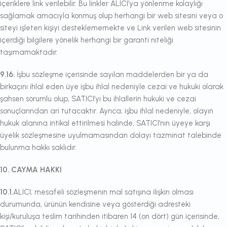
içeriklere link verilebilir. Bu linkler ALICI’ya yönlenme kolaylığı
sağlamak amacıyla konmuş olup herhangi bir web sitesini veya o
siteyi işleten kişiyi desteklememekte ve Link verilen web sitesinin
içerdiği bilgilere yönelik herhangi bir garanti niteliği
taşımamaktadır.
9.16.
İşbu sözleşme içerisinde sayılan maddelerden bir ya da
birkaçını ihlal eden üye işbu ihlal nedeniyle cezai ve hukuki olarak
şahsen sorumlu olup, SATICI’yı bu ihlallerin hukuki ve cezai
sonuçlarından ari tutacaktır. Ayrıca; işbu ihlal nedeniyle, olayın
hukuk alanına intikal ettirilmesi halinde, SATICI’nın üyeye karşı
üyelik sözleşmesine uyulmamasından dolayı tazminat talebinde
bulunma hakkı saklıdır.
10. CAYMA HAKKI
10.1.
ALICI; mesafeli sözleşmenin mal satışına ilişkin olması
durumunda, ürünün kendisine veya gösterdiği adresteki
kişi/kuruluşa teslim tarihinden itibaren 14 (on dört) gün içerisinde,