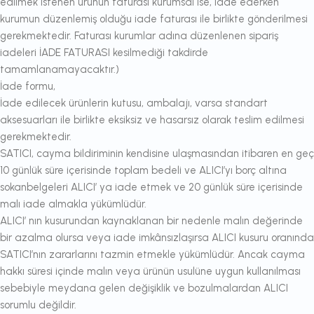
edilmek istenen ürünün faturası kurumsal ise, iade ederken
kurumun düzenlemiş olduğu iade faturası ile birlikte gönderilmesi
gerekmektedir. Faturası kurumlar adına düzenlenen sipariş
iadeleri İADE FATURASI kesilmediği takdirde
tamamlanamayacaktır.)
İade formu,
İade edilecek ürünlerin kutusu, ambalajı, varsa standart
aksesuarları ile birlikte eksiksiz ve hasarsız olarak teslim edilmesi
gerekmektedir.
SATICI, cayma bildiriminin kendisine ulaşmasından itibaren en geç
10 günlük süre içerisinde toplam bedeli ve ALICI’yı borç altına
sokanbelgeleri ALICI’ ya iade etmek ve 20 günlük süre içerisinde
malı iade almakla yükümlüdür.
ALICI’ nın kusurundan kaynaklanan bir nedenle malın değerinde
bir azalma olursa veya iade imkânsızlaşırsa ALICI kusuru oranında
SATICI’nın zararlarını tazmin etmekle yükümlüdür. Ancak cayma
hakkı süresi içinde malın veya ürünün usulüne uygun kullanılması
sebebiyle meydana gelen değişiklik ve bozulmalardan ALICI
sorumlu değildir.