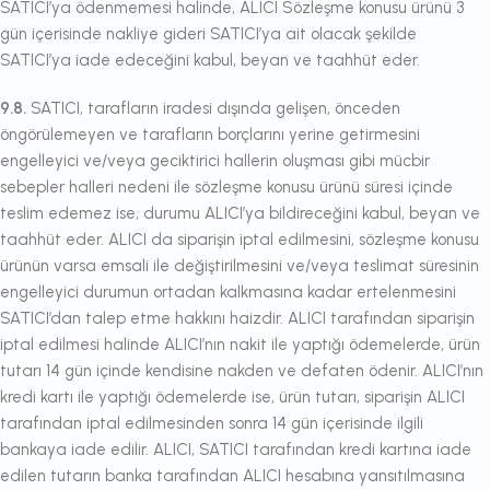
SATICI’ya ödenmemesi halinde, ALICI Sözleşme konusu ürünü 3
gün içerisinde nakliye gideri SATICI’ya ait olacak şekilde
SATICI’ya iade edeceğini kabul, beyan ve taahhüt eder.
9.8.
SATICI, tarafların iradesi dışında gelişen, önceden
öngörülemeyen ve tarafların borçlarını yerine getirmesini
engelleyici ve/veya geciktirici hallerin oluşması gibi mücbir
sebepler halleri nedeni ile sözleşme konusu ürünü süresi içinde
teslim edemez ise, durumu ALICI’ya bildireceğini kabul, beyan ve
taahhüt eder. ALICI da siparişin iptal edilmesini, sözleşme konusu
ürünün varsa emsali ile değiştirilmesini ve/veya teslimat süresinin
engelleyici durumun ortadan kalkmasına kadar ertelenmesini
SATICI’dan talep etme hakkını haizdir. ALICI tarafından siparişin
iptal edilmesi halinde ALICI’nın nakit ile yaptığı ödemelerde, ürün
tutarı 14 gün içinde kendisine nakden ve defaten ödenir. ALICI’nın
kredi kartı ile yaptığı ödemelerde ise, ürün tutarı, siparişin ALICI
tarafından iptal edilmesinden sonra 14 gün içerisinde ilgili
bankaya iade edilir. ALICI, SATICI tarafından kredi kartına iade
edilen tutarın banka tarafından ALICI hesabına yansıtılmasına