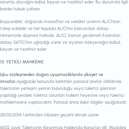
sorumlu olacağını kabul, beyan ve taahhüt eder. Bu durumda ilgili
banka hukuki yollara
başvurabilir; doğacak masrafları ve vekâlet ücretini ALICI’dan
talep edebilir ve her koşulda ALICI’nın borcundan dolayı
temerrüde düşmesi halinde, ALICI, borcun gecikmeli ifasından
dolayı SATICI’nın uğradığı zarar ve ziyanını ödeyeceğini kabul,
beyan ve taahhüt eder
13. YETKİLİ MAHKEME
İşbu sözleşmeden doğan uyuşmazlıklarda şikayet ve
itirazlar,
aşağıdaki kanunda belirtilen parasal sınırlar dâhilinde
tüketicinin yerleşim yerinin bulunduğu veya tüketici işleminin
yapıldığı yerdeki tüketici sorunları hakem heyetine veya tüketici
mahkemesine yapılacaktır. Parasal sınıra ilişkin bilgiler aşağıdadır:
28/05/2014 tarihinden itibaren geçerli olmak üzere:
6502 sayılı Tüketicinin Korunması Hakkında Kanun’un 68. Maddesi