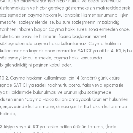
SATICI’ya bildirmek şartıyla hiçbir hukuki ve cezai sorumluluk
üstlenmeksizin ve hiçbir gerekçe göstermeksizin malı reddederek
sözleşmeden cayma hakkını kullanabilir. Hizmet sunumuna ilişkin
mesafeli sözleşmelerde ise, bu süre sözleşmenin imzalandığı
tarihten itibaren başlar. Cayma hakkı süresi sona ermeden önce,
tüketicinin onayı ile hizmetin ifasına başlanan hizmet
sözleşmelerinde cayma hakkı kullanılamaz. Cayma hakkının
kullanımından kaynaklanan masraflar SATICI’ ya aittir. ALICI, iş bu
sözleşmeyi kabul etmekle, cayma hakkı konusunda
bilgilendirildiğini peşinen kabul eder.
10.2.
Cayma hakkının kullanılması için 14 (ondört) günlük süre
içinde SATICI’ ya iadeli taahhütlü posta, faks veya eposta ile
yazılı bildirimde bulunulması ve ürünün işbu sözleşmede
düzenlenen “Cayma Hakkı Kullanılamayacak Ürünler” hükümleri
çerçevesinde kullanılmamış olması şarttır. Bu hakkın kullanılması
halinde,
3. kişiye veya ALICI’ ya teslim edilen ürünün faturası, (İade