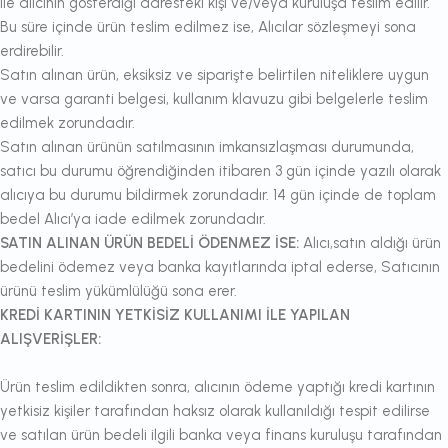
ile alıcının gösterdiği adresteki kişi ve/veya kuruluşa teslim edilir.
Bu süre içinde ürün teslim edilmez ise, Alıcılar sözleşmeyi sona
erdirebilir.
Satın alınan ürün, eksiksiz ve siparişte belirtilen niteliklere uygun
ve varsa garanti belgesi, kullanım klavuzu gibi belgelerle teslim
edilmek zorundadır.
Satın alınan ürünün satılmasının imkansızlaşması durumunda,
satıcı bu durumu öğrendiğinden itibaren 3 gün içinde yazılı olarak
alıcıya bu durumu bildirmek zorundadır. 14 gün içinde de toplam
bedel Alıcı’ya iade edilmek zorundadır.
SATIN ALINAN ÜRÜN BEDELİ ÖDENMEZ İSE:
Alıcı,satın aldığı ürün
bedelini ödemez veya banka kayıtlarında iptal ederse, Satıcının
ürünü teslim yükümlülüğü sona erer.
KREDİ KARTININ YETKİSİZ KULLANIMI İLE YAPILAN
ALIŞVERİŞLER:
Ürün teslim edildikten sonra, alıcının ödeme yaptığı kredi kartının
yetkisiz kişiler tarafından haksız olarak kullanıldığı tespit edilirse
ve satılan ürün bedeli ilgili banka veya finans kuruluşu tarafından