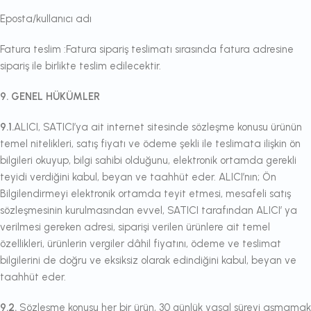
Eposta/kullanıcı adı
Fatura teslim :Fatura sipariş teslimatı sırasında fatura adresine
sipariş ile birlikte teslim edilecektir.
9. GENEL HÜKÜMLER
9.1.
ALICI, SATICI’ya ait internet sitesinde sözleşme konusu ürünün
temel nitelikleri, satış fiyatı ve ödeme şekli ile teslimata ilişkin ön
bilgileri okuyup, bilgi sahibi olduğunu, elektronik ortamda gerekli
teyidi verdiğini kabul, beyan ve taahhüt eder. ALICI’nın; Ön
Bilgilendirmeyi elektronik ortamda teyit etmesi, mesafeli satış
sözleşmesinin kurulmasından evvel, SATICI tarafından ALICI’ ya
verilmesi gereken adresi, siparişi verilen ürünlere ait temel
özellikleri, ürünlerin vergiler dâhil fiyatını, ödeme ve teslimat
bilgilerini de doğru ve eksiksiz olarak edindiğini kabul, beyan ve
taahhüt eder.
9.2.
Sözleşme konusu her bir ürün, 30 günlük yasal süreyi aşmamak