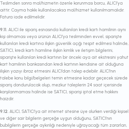
Teslimden sonra mal/hizmetin özenle korunması borcu, ALICI’ya
aittir. Cayma hakkı kullanılacaksa mal/hizmet kullanılmamalıdır.
Fatura iade edilmelidir.
9.11.
ALICI ile sipariş esnasında kullanılan kredi kartı hamilinin aynı
kişi olmaması veya ürünün ALICI’ya tesliminden evvel, siparişte
kullanılan kredi kartına ilişkin güvenlik açığı tespit edilmesi halinde,
SATICI, kredi kartı hamiline ilişkin kimlik ve iletişim bilgilerini,
siparişte kullanılan kredi kartının bir önceki aya ait ekstresini yahut
kart hamilinin bankasından kredi kartının kendisine ait olduğuna
ilişkin yazıyı ibraz etmesini ALICI’dan talep edebilir. ALICI’nın
talebe konu bilgi/belgeleri temin etmesine kadar geçecek sürede
sipariş dondurulacak olup, mezkur taleplerin 24 saat içerisinde
karşılanmaması halinde ise SATICI, siparişi iptal etme hakkını
haizdir.
9.12.
ALICI, SATICI’ya ait internet sitesine üye olurken verdiği kişisel
ve diğer sair bilgilerin gerçeğe uygun olduğunu, SATICI’nın
bubilgilerin gerçeğe aykırılığı nedeniyle uğrayacağı tüm zararları,