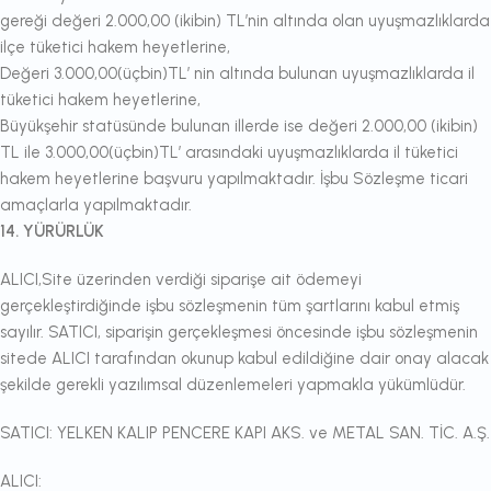
gereği değeri 2.000,00 (ikibin) TL’nin altında olan uyuşmazlıklarda
ilçe tüketici hakem heyetlerine,
Değeri 3.000,00(üçbin)TL’ nin altında bulunan uyuşmazlıklarda il
tüketici hakem heyetlerine,
Büyükşehir statüsünde bulunan illerde ise değeri 2.000,00 (ikibin)
TL ile 3.000,00(üçbin)TL’ arasındaki uyuşmazlıklarda il tüketici
hakem heyetlerine başvuru yapılmaktadır. İşbu Sözleşme ticari
amaçlarla yapılmaktadır.
14.
YÜRÜRLÜK
ALICI,Site üzerinden verdiği siparişe ait ödemeyi
gerçekleştirdiğinde işbu sözleşmenin tüm şartlarını kabul etmiş
sayılır. SATICI, siparişin gerçekleşmesi öncesinde işbu sözleşmenin
sitede ALICI tarafından okunup kabul edildiğine dair onay alacak
şekilde gerekli yazılımsal düzenlemeleri yapmakla yükümlüdür.
SATICI: YELKEN KALIP PENCERE KAPI AKS. ve METAL SAN. TİC. A.Ş.
ALICI: