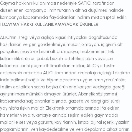
Cayma hakkının kullanılması nedeniyle SATICI tarafından
düzenlenen kampanya limit tutarının altına düşülmesi halinde
kampanya kapsamında faydalanılan indirim miktarı iptal edilir.
11.CAYMA HAKKI KULLANILAMAYACAK ÜRÜNLER
ALICI’nın isteği veya açıkça kişisel ihtiyaçları doğrultusunda
hazırlanan ve geri gönderilmeye müsait olmayan, iç giyim alt
parçaları, mayo ve bikini altları, makyaj malzemeleri, tek
kullanımlık ürünler, çabuk bozulma tehlikesi olan veya son
kullanma tarihi geçme ihtimali olan mallar, ALICI’ya teslim
edilmesinin ardından ALICI tarafından ambalajı açıldığı takdirde
iade edilmesi sağlık ve hijyen açısından uygun olmayan ürünler,
teslim edildikten sonra başka ürünlerle karışan vedoğası gereği
ayrıştırılması mümkün olmayan ürünler, Abonelik sözleşmesi
kapsamında sağlananlar dışında, gazete ve dergi gibi süreli
yayınlara ilişkin mallar, Elektronik ortamda anında ifa edilen
hizmetler veya tüketiciye anında teslim edilen gayrimaddi
mallar,ile ses veya görüntü kayıtlarının, kitap, dijital içerik, yazılım
programlarının, veri kaydedebilme ve veri depolama cihazlarının,