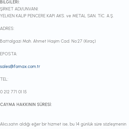
BİLGİLERİ:
ŞİRKET ADI/UNVANI:
YELKEN KALIP PENCERE KAPI AKS. ve METAL SAN. TİC. A.Ş.
ADRES:
Battalgazi Mah. Ahmet Haşim Cad. No:27 (Kıraç)
EPOSTA:
sales@fornax.com.tr
TEL:
0 212 771 01 15
CAYMA HAKKININ SÜRESİ:
Alıcı,satın aldığı eğer bir hizmet ise, bu 14 günlük süre sözleşmenin