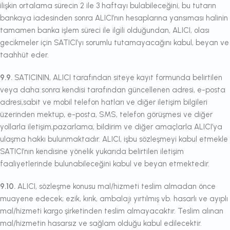
ilişkin ortalama sürecin 2 ile 3 haftayı bulabileceğini, bu tutarın
bankaya iadesinden sonra ALICI’nın hesaplarına yansıması halinin
tamamen banka işlem süreci ile ilgili olduğundan, ALICI, olası
gecikmeler için SATICI’yı sorumlu tutamayacağını kabul, beyan ve
taahhüt eder.
9.9.
SATICININ, ALICI tarafından siteye kayıt formunda belirtilen
veya daha sonra kendisi tarafından güncellenen adresi, e-posta
adresi,sabit ve mobil telefon hatları ve diğer iletişim bilgileri
üzerinden mektup, e-posta, SMS, telefon görüşmesi ve diğer
yollarla iletişim,pazarlama, bildirim ve diğer amaçlarla ALICI’ya
ulaşma hakkı bulunmaktadır. ALICI, işbu sözleşmeyi kabul etmekle
SATICI’nın kendisine yönelik yukarıda belirtilen iletişim
faaliyetlerinde bulunabileceğini kabul ve beyan etmektedir.
9.10.
ALICI, sözleşme konusu mal/hizmeti teslim almadan önce
muayene edecek; ezik, kırık, ambalajı yırtılmış vb. hasarlı ve ayıplı
mal/hizmeti kargo şirketinden teslim almayacaktır. Teslim alınan
mal/hizmetin hasarsız ve sağlam olduğu kabul edilecektir.