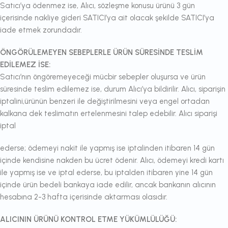
Satıcı’ya ödenmez ise, Alıcı, sözleşme konusu ürünü 3 gün
içerisinde nakliye gideri SATICI’ya ait olacak şekilde SATICI’ya
iade etmek zorundadır.
ÖNGÖRÜLEMEYEN SEBEPLERLE ÜRÜN SÜRESİNDE TESLİM
EDİLEMEZ İSE:
Satıcı’nın öngöremeyeceği mücbir sebepler oluşursa ve ürün
süresinde teslim edilemez ise, durum Alıcı’ya bildirilir. Alıcı, siparişin
iptalini,ürünün benzeri ile değiştirilmesini veya engel ortadan
kalkana dek teslimatın ertelenmesini talep edebilir. Alıcı siparişi
iptal
ederse; ödemeyi nakit ile yapmış ise iptalinden itibaren 14 gün
içinde kendisine nakden bu ücret ödenir. Alıcı, ödemeyi kredi kartı
ile yapmış ise ve iptal ederse, bu iptalden itibaren yine 14 gün
içinde ürün bedeli bankaya iade edilir, ancak bankanın alıcının
hesabına 2-3 hafta içerisinde aktarması olasıdır.
ALICININ ÜRÜNÜ KONTROL ETME YÜKÜMLÜLÜĞÜ: