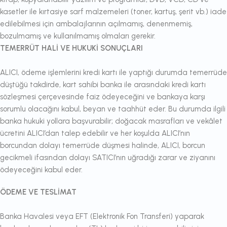
kasetler ile kırtasiye sarf malzemeleri (toner, kartuş, şerit vb.) iade
edilebilmesi için ambalajlarının açılmamış, denenmemiş,
bozulmamış ve kullanılmamış olmaları gerekir.
TEMERRÜT HALİ VE HUKUKİ SONUÇLARI
ALICI, ödeme işlemlerini kredi kartı ile yaptığı durumda temerrüde
düştüğü takdirde, kart sahibi banka ile arasındaki kredi kartı
sözleşmesi çerçevesinde faiz ödeyeceğini ve bankaya karşı
sorumlu olacağını kabul, beyan ve taahhüt eder. Bu durumda ilgili
banka hukuki yollara başvurabilir; doğacak masrafları ve vekâlet
ücretini ALICI’dan talep edebilir ve her koşulda ALICI’nın
borcundan dolayı temerrüde düşmesi halinde, ALICI, borcun
gecikmeli ifasından dolayı SATICI’nın uğradığı zarar ve ziyanını
ödeyeceğini kabul eder.
ÖDEME VE TESLİMAT
Banka Havalesi veya EFT (Elektronik Fon Transferi) yaparak