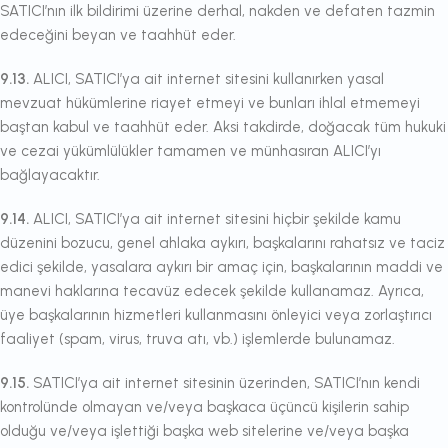
SATICI’nın ilk bildirimi üzerine derhal, nakden ve defaten tazmin
edeceğini beyan ve taahhüt eder.
9.13.
ALICI, SATICI’ya ait internet sitesini kullanırken yasal
mevzuat hükümlerine riayet etmeyi ve bunları ihlal etmemeyi
baştan kabul ve taahhüt eder. Aksi takdirde, doğacak tüm hukuki
ve cezai yükümlülükler tamamen ve münhasıran ALICI’yı
bağlayacaktır.
9.14.
ALICI, SATICI’ya ait internet sitesini hiçbir şekilde kamu
düzenini bozucu, genel ahlaka aykırı, başkalarını rahatsız ve taciz
edici şekilde, yasalara aykırı bir amaç için, başkalarının maddi ve
manevi haklarına tecavüz edecek şekilde kullanamaz. Ayrıca,
üye başkalarının hizmetleri kullanmasını önleyici veya zorlaştırıcı
faaliyet (spam, virus, truva atı, vb.) işlemlerde bulunamaz.
9.15.
SATICI’ya ait internet sitesinin üzerinden, SATICI’nın kendi
kontrolünde olmayan ve/veya başkaca üçüncü kişilerin sahip
olduğu ve/veya işlettiği başka web sitelerine ve/veya başka