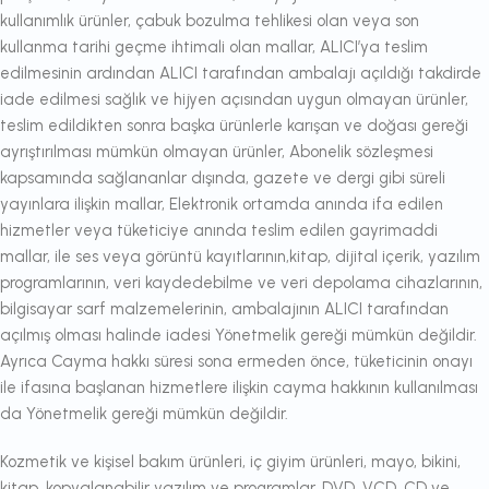
kullanımlık ürünler, çabuk bozulma tehlikesi olan veya son
kullanma tarihi geçme ihtimali olan mallar, ALICI’ya teslim
edilmesinin ardından ALICI tarafından ambalajı açıldığı takdirde
iade edilmesi sağlık ve hijyen açısından uygun olmayan ürünler,
teslim edildikten sonra başka ürünlerle karışan ve doğası gereği
ayrıştırılması mümkün olmayan ürünler, Abonelik sözleşmesi
kapsamında sağlananlar dışında, gazete ve dergi gibi süreli
yayınlara ilişkin mallar, Elektronik ortamda anında ifa edilen
hizmetler veya tüketiciye anında teslim edilen gayrimaddi
mallar, ile ses veya görüntü kayıtlarının,kitap, dijital içerik, yazılım
programlarının, veri kaydedebilme ve veri depolama cihazlarının,
bilgisayar sarf malzemelerinin, ambalajının ALICI tarafından
açılmış olması halinde iadesi Yönetmelik gereği mümkün değildir.
Ayrıca Cayma hakkı süresi sona ermeden önce, tüketicinin onayı
ile ifasına başlanan hizmetlere ilişkin cayma hakkının kullanılması
da Yönetmelik gereği mümkün değildir.
Kozmetik ve kişisel bakım ürünleri, iç giyim ürünleri, mayo, bikini,
kitap, kopyalanabilir yazılım ve programlar, DVD, VCD, CD ve