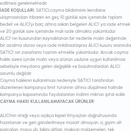
edilmesi gerekmektedir.
İADE KOŞULLARI:
SATICI,cayma bildiriminin kendisine
ulaşmasından itibaren en geç 10 günlük süre içerisinde toplam
bedeli ve ALICI’yı borç altına sokan belgeleri ALICI’ ya iade etmek
ve 20 günlük süre içerisinde malı iade almakla yükümlüdür.
ALICI’ nın kusurundan kaynaklanan bir nedenle malın değerinde
bir azalma olursa veya iade imkânsızlaşırsa ALICI kusuru oranında
SATICI’ nın zararlarını tazmin etmekle yükümlüdür. Ancak cayma
hakkı süresi içinde malın veya ürünün usulüne uygun kullanılması
sebebiyle meydana gelen değişiklik ve bozulmalardan ALICI
sorumlu değildir.
Cayma hakkının kullanılması nedeniyle SATICI tarafından
düzenlenen kampanya limit tutarının altına düşülmesi halinde
kampanya kapsamında faydalanılan indirim miktarı iptal edilir.
CAYMA HAKKI KULLANILAMAYACAK ÜRÜNLER:
ALICI’nın isteği veya açıkça kişisel ihtiyaçları doğrultusunda
hazırlanan ve geri gönderilmeye müsait olmayan, iç giyim alt
parçaları, mayo vb. bikini altları, makyaj malzemeleri, tek