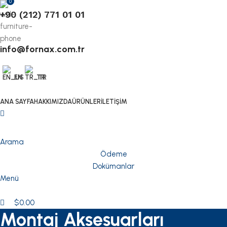
0
+90 (212) 771 01 01
info@fornax.com.tr
EN
TR
ANA SAYFA
HAKKIMIZDA
ÜRÜNLER
İLETIŞIM
Arama
Ödeme
Dokümanlar
Menü
$
0.00
Montaj Aksesuarları