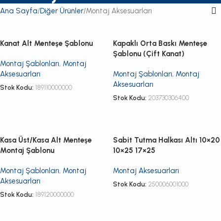
Ana Sayfa
Diğer Ürünler
Montaj Aksesuarları
Kanat Alt Menteşe Şablonu
Kapaklı Orta Baskı Menteşe
Şablonu (Çift Kanat)
Montaj Şablonları
,
Montaj
Aksesuarları
Montaj Şablonları
,
Montaj
Aksesuarları
Stok Kodu:
189110000000
Stok Kodu:
203730306400
İncele
İncele
Kasa Üst/Kasa Alt Menteşe
Sabit Tutma Halkası Altı 10×20
Montaj Şablonu
10×25 17×25
Montaj Şablonları
,
Montaj
Montaj Aksesuarları
Aksesuarları
Stok Kodu:
250006001000
Stok Kodu:
189120000000
İncele
İncele