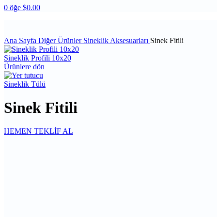
0
öğe
$
0.00
Ana Sayfa
Diğer Ürünler
Sineklik Aksesuarları
Sinek Fitili
Sineklik Profili 10x20
Ürünlere dön
Sineklik Tülü
Sinek Fitili
HEMEN TEKLİF AL