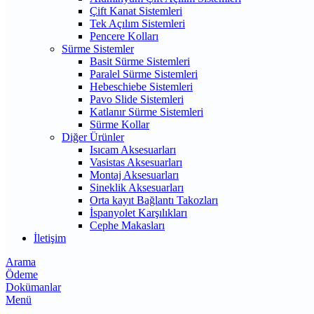
Çift Kanat Sistemleri
Tek Açılım Sistemleri
Pencere Kolları
Sürme Sistemler
Basit Sürme Sistemleri
Paralel Sürme Sistemleri
Hebeschiebe Sistemleri
Pavo Slide Sistemleri
Katlanır Sürme Sistemleri
Sürme Kollar
Diğer Ürünler
Isıcam Aksesuarları
Vasistas Aksesuarları
Montaj Aksesuarları
Sineklik Aksesuarları
Orta kayıt Bağlantı Takozları
İspanyolet Karşılıkları
Cephe Makasları
İletişim
Arama
Ödeme
Dokümanlar
Menü