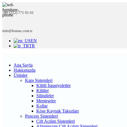
+90 (212) 771 01 01
info@fornax.com.tr
EN
TR
Ana Sayfa
Hakkımızda
Ürünler
Kapı Sistemleri
Kilitli İspanyoletler
Kilitler
Silindirler
Menteşeler
Kollar
Köşe Kaynak Takozları
Pencere Sistemleri
Çift Açılım Sistemleri
Alüminyum Çift Açılım Sistemleri