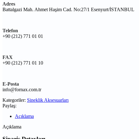
Adres
Battalgazi Mah. Ahmet Haşim Cad. No:27/1 Esenyurt/İSTANBUL
Telefon
+90 (212) 771 01 01
FAX
+90 (212) 771 01 10
E-Posta
info@fornax.com.tr
Kategoriler:
Sineklik Aksesuarları
Paylaş:
Açıklama
Açıklama
Sipariş Detayları