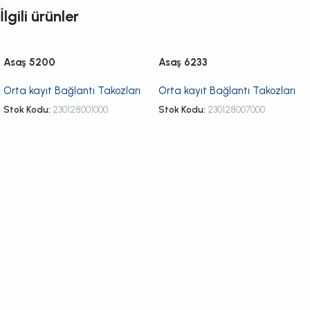
İlgili ürünler
Asaş 5200
Asaş 6233
Orta kayıt Bağlantı Takozları
Orta kayıt Bağlantı Takozları
Stok Kodu:
230128001000
Stok Kodu:
230128007000
İncele
İncele