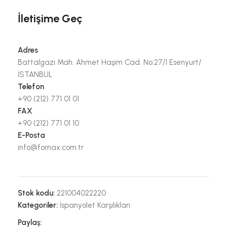
İletişime Geç
Adres
Battalgazi Mah. Ahmet Haşim Cad. No:27/1 Esenyurt/
İSTANBUL
Telefon
+90 (212) 771 01 01
FAX
+90 (212) 771 01 10
E-Posta
info@fornax.com.tr
Stok kodu:
221004022220
Kategoriler:
İspanyolet Karşılıkları
Paylaş: