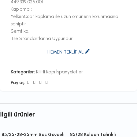
449.339.025.001
Kaplama ;
YelkenCoat kaplama ile uzun ömürlerin korunmasına
sahiptir.
Sertifika;
Tse Standartlarına Uygundur
HEMEN TEKLİF AL
Kategoriler:
Kilitli Kapı İspanyoletler
Paylaş:
İlgili ürünler
85/25-28-35mm Sac Gövdeli
85/28 Koldan Tahrikli