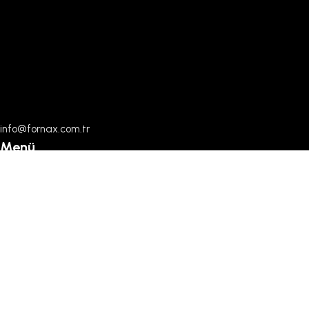
info@fornax.com.tr
Menü
Ana Sayfa
Dökümanlar
Hakkımızda
İletişim
Kategoriler
Kapı Sistemleri
Pencere Sistemleri