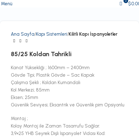
0
Menü
$
0.0
Ana Sayfa
Kapı Sistemleri
Kilitli Kapı İspanyoletler
85/25 Koldan Tahrikli
Kanat Yüksekliği ; 1600mm – 2400mm
Gövde Tipi; Plastik Gövde – Sac Kapak
Çalışma Şekli ; Koldan Kumandalı
Kol Merkezi; 85mm
Eksen; 25mm
Güvenlik Seviyesi; Eksantrik ve Güvenlik pim Opsiyonlu
Montaj ;
Kolay Montaj ile Zaman Tasarrufu Sağlar.
3,9×25 YHB Seyrek Dişli İspanyolet Vidası Kod: